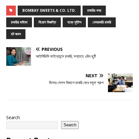
BOMBAY SWEETS & CO. LTD.
চাকরির খবর
চাকরির ভাইভা
নিয়োগ বিজ্ঞপ্তি
বম্বে সুইটস
বেসরকারি চাকরি
হট জবস
PREVIOUS
আইপিডিসি ফাইন্যান্সে চাকরি, সপ্তাহে ২দিন ছুটি
NEXT
ডিলার সেলস বিভাগে চাকরি দেবে যমুনা গ্রুপ
Search
Search