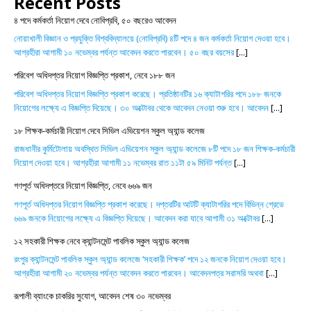
Recent Posts
৪ পদে কর্মকর্তা নিয়োগ দেবে নোবিপ্রবি, ৫০ বছরেও আবেদন
নোয়াখালী বিজ্ঞান ও প্রযুক্তি বিশ্ববিদ্যালয়ে (নোবিপ্রবি) ৪টি পদে ৪ জন কর্মকর্তা নিয়োগ দেওয়া হবে।
আগ্রহীরা আগামী ১০ নভেম্বর পর্যন্ত আবেদন করতে পারবেন। ৫০ বছর বয়সের
[...]
পরিবেশ অধিদপ্তর নিয়োগ বিজ্ঞপ্তি প্রকাশ, নেবে ১৮৮ জন
পরিবেশ অধিদপ্তর নিয়োগ বিজ্ঞপ্তি প্রকাশ করেছে। প্রতিষ্ঠানটির ১৬ ক্যাটাগরির পদে ১৮৮ জনকে
নিয়োগের লক্ষ্যে এ বিজ্ঞপ্তি দিয়েছে। ৩০ অক্টোবর থেকে আবেদন নেওয়া শুরু হবে। আবেদন
[...]
১৮ শিক্ষক-কর্মচারী নিয়োগ দেবে সিভিল এভিয়েশন স্কুল অ্যান্ড কলেজ
রাজধানীর কুর্মিটোলায় অবস্থিত সিভিল এভিয়েশন স্কুল অ্যান্ড কলেজে ৮টি পদে ১৮ জন শিক্ষক-কর্মচারী
নিয়োগ দেওয়া হবে। আগ্রহীরা আগামী ১১ নভেম্বর রাত ১১টা ৫৯ মিনিট পর্যন্ত
[...]
গণপূর্ত অধিদপ্তরে নিয়োগ বিজ্ঞপ্তি, নেবে ৬৬৯ জন
গণপূর্ত অধিদপ্তর নিয়োগ বিজ্ঞপ্তি প্রকাশ করেছে। দপ্তরটির আটটি ক্যাটাগরির পদে বিভিন্ন গ্রেডে
৬৬৯ জনকে নিয়োগের লক্ষ্যে এ বিজ্ঞপ্তি দিয়েছে। আবেদন করা যাবে আগামী ৩১ অক্টোবর
[...]
১২ সহকারী শিক্ষক নেবে ক্যান্টনমেন্ট পাবলিক স্কুল অ্যান্ড কলেজ
রংপুর ক্যান্টনমেন্ট পাবলিক স্কুল অ্যান্ড কলেজে ‘সহকারী শিক্ষক’ পদে ১২ জনকে নিয়োগ দেওয়া হবে।
আগ্রহীরা আগামী ২০ নভেম্বর পর্যন্ত আবেদন করতে পারবেন। আবেদনপত্র সরাসরি অথবা
[...]
রূপালী ব্যাংকে চাকরির সুযোগ, আবেদন শেষ ৩০ নভেম্বর