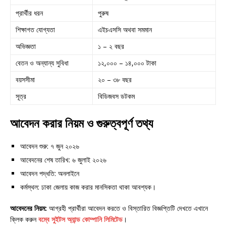
প্রার্থীর ধরন
পুরুষ
শিক্ষাগত যোগ্যতা
এইচএসসি অথবা সমমান
অভিজ্ঞতা
১ – ২ বছর
বেতন ও অন্যান্য সুবিধা
১২,০০০ – ১৪,০০০ টাকা
বয়সসীমা
২০ – ৩৮ বছর
সূত্র
বিডিজবস ডটকম
আবেদন করার নিয়ম ও গুরুত্বপূর্ণ তথ্য
আবেদন শুরু: ৭ জুন ২০২৬
আবেদনের শেষ তারিখ: ৬ জুলাই ২০২৬
আবেদন পদ্ধতি: অনলাইনে
কর্মস্থল: ঢাকা জেলায় কাজ করার মানসিকতা থাকা আবশ্যক।
আবেদনের নিয়ম:
আগ্রহী প্রার্থীরা আবেদন করতে ও বিস্তারিত বিজ্ঞপ্তিটি দেখতে এখানে
ক্লিক করুন
বম্বে সুইটস অ্যান্ড কোম্পানি লিমিটেড
।