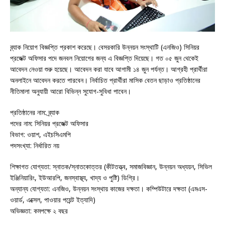
ব্র্যাক নিয়োগ বিজ্ঞপ্তি প্রকাশ করেছে। বেসরকারি উন্নয়ন সংস্থাটি (এনজিও) সিনিয়র
প্রজেক্ট অফিসার পদে জনবল নিয়োগের জন্য এ বিজ্ঞপ্তি দিয়েছে। গত ০৫ জুন থেকেই
আবেদন নেওয়া শুরু হয়েছে। আবেদন করা যাবে আগামী ১৪ জুন পর্যন্ত। আগ্রহী প্রার্থীরা
অনলাইনে আবেদন করতে পারবেন। নির্বাচিত প্রার্থীরা মাসিক বেতন ছাড়াও প্রতিষ্ঠানের
নীতিমালা অনুযায়ী আরো বিভিন্ন সুযোগ-সুবিধা পাবেন।
প্রতিষ্ঠানের নাম: ব্র্যাক
পদের নাম: সিনিয়র প্রজেক্ট অফিসার
বিভাগ: ওয়াশ, এইচসিএমপি
পদসংখ্যা: নির্ধারিত নয়
শিক্ষাগত যোগ্যতা: স্নাতক/স্নাতকোত্তর (কীটতত্ত্ব, সমাজবিজ্ঞান, উন্নয়ন অধ্যয়ন, সিভিল
ইঞ্জিনিয়ারিং, ইউআরপি, জনস্বাস্থ্য, খাদ্য ও পুষ্টি) ডিগ্রি।
অন্যান্য যোগ্যতা: এনজিও, উন্নয়ন সংস্থায় কাজের দক্ষতা। কম্পিউটারে দক্ষতা (এমএস-
ওয়ার্ড, এক্সেল, পাওয়ার পয়েন্ট ইত্যাদি)
অভিজ্ঞতা: কমপক্ষে ২ বছর