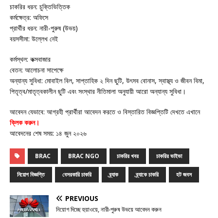
চাকরির ধরন: চুক্তিভিত্তিক
কর্মক্ষেত্র: অফিসে
প্রার্থীর ধরন: নারী-পুরুষ (উভয়)
বয়সসীমা: উল্লেখ নেই
কর্মস্থল: কক্সবাজার
বেতন: আলোচনা সাপেক্ষে
অন্যান্য সুবিধা: মোবাইল বিল, সাপ্তাহিক ২ দিন ছুটি, উৎসব বোনাস, স্বাস্থ্য ও জীবন বিমা,
পিতৃত্ব/মাতৃত্বকালীন ছুটি এবং সংস্থার নীতিমালা অনুযায়ী আরো অন্যান্য সুবিধা।
আবেদন যেভাবে: আগ্রহী প্রার্থীরা আবেদন করতে ও বিস্তারিত বিজ্ঞপ্তিটি দেখতে এখানে
ক্লিক করুন।
আবেদনের শেষ সময়: ১৪ জুন ২০২৬
BRAC
BRAC NGO
চাকরির খবর
চাকরির ভাইভা
নিয়োগ বিজ্ঞপ্তি
বেসরকারি চাকরি
ব্র্যাক
ব্র্যাকে চাকরি
হট জবস
PREVIOUS
নিয়োগ দিচ্ছে হুয়াওয়ে, নারী-পুরুষ উভয়ে আবেদন করুন