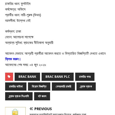
চাকরির ধরন: ফুলটাইম
কর্মক্ষেত্র: অফিসে
প্রার্থীর ধরন: নারী-পুরুষ (উভয়)
বয়সসীমা: উল্লেখ নেই
কর্মস্থল: ঢাকা
বেতন: আলোচনা সাপেক্ষে
অন্যান্য সুবিধা: ব্যাংকের নীতিমালা অনুযায়ী
আবেদন যেভাবে: আগ্রহী প্রার্থীরা আবেদন করতে ও বিস্তারিত বিজ্ঞপ্তিটি দেখতে এখানে
ক্লিক করুন।
আবেদনের শেষ সময়: ০৪ জুন ২০২৬
BRAC BANK
BRAC BANK PLC
চাকরির খবর
চাকরির ভাইভা
নিয়োগ বিজ্ঞপ্তি
বেসরকারি চাকরি
ব্র্যাক ব্যাংক
ব্র্যাক ব্যাংক পিএলসি
হট জবস
PREVIOUS
শপআপে অ্যাসিস্ট্যান্ট ম্যানেজার নিয়োগ, কর্মস্থল ঢাকা