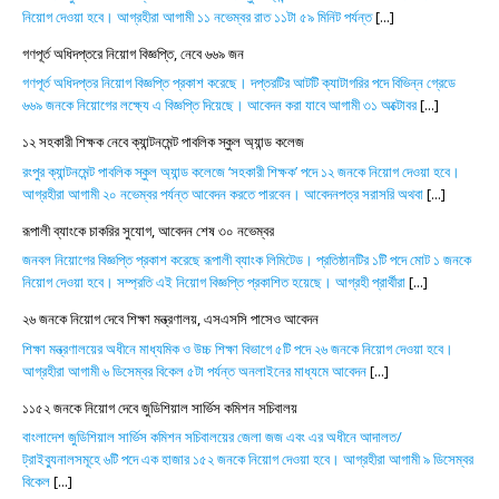
নিয়োগ দেওয়া হবে। আগ্রহীরা আগামী ১১ নভেম্বর রাত ১১টা ৫৯ মিনিট পর্যন্ত
[...]
গণপূর্ত অধিদপ্তরে নিয়োগ বিজ্ঞপ্তি, নেবে ৬৬৯ জন
গণপূর্ত অধিদপ্তর নিয়োগ বিজ্ঞপ্তি প্রকাশ করেছে। দপ্তরটির আটটি ক্যাটাগরির পদে বিভিন্ন গ্রেডে
৬৬৯ জনকে নিয়োগের লক্ষ্যে এ বিজ্ঞপ্তি দিয়েছে। আবেদন করা যাবে আগামী ৩১ অক্টোবর
[...]
১২ সহকারী শিক্ষক নেবে ক্যান্টনমেন্ট পাবলিক স্কুল অ্যান্ড কলেজ
রংপুর ক্যান্টনমেন্ট পাবলিক স্কুল অ্যান্ড কলেজে ‘সহকারী শিক্ষক’ পদে ১২ জনকে নিয়োগ দেওয়া হবে।
আগ্রহীরা আগামী ২০ নভেম্বর পর্যন্ত আবেদন করতে পারবেন। আবেদনপত্র সরাসরি অথবা
[...]
রূপালী ব্যাংকে চাকরির সুযোগ, আবেদন শেষ ৩০ নভেম্বর
জনবল নিয়োগের বিজ্ঞপ্তি প্রকাশ করেছে রূপালী ব্যাংক লিমিটেড। প্রতিষ্ঠানটির ১টি পদে মোট ১ জনকে
নিয়োগ দেওয়া হবে। সম্প্রতি এই নিয়োগ বিজ্ঞপ্তি প্রকাশিত হয়েছে। আগ্রহী প্রার্থীরা
[...]
২৬ জনকে নিয়োগ দেবে শিক্ষা মন্ত্রণালয়, এসএসসি পাসেও আবেদন
শিক্ষা মন্ত্রণালয়ের অধীনে মাধ্যমিক ও উচ্চ শিক্ষা বিভাগে ৫টি পদে ২৬ জনকে নিয়োগ দেওয়া হবে।
আগ্রহীরা আগামী ৬ ডিসেম্বর বিকেল ৫টা পর্যন্ত অনলাইনের মাধ্যমে আবেদন
[...]
১১৫২ জনকে নিয়োগ দেবে জুডিশিয়াল সার্ভিস কমিশন সচিবালয়
বাংলাদেশ জুডিশিয়াল সার্ভিস কমিশন সচিবালয়ের জেলা জজ এবং এর অধীনে আদালত/
ট্রাইব্যুনালসমূহে ৬টি পদে এক হাজার ১৫২ জনকে নিয়োগ দেওয়া হবে। আগ্রহীরা আগামী ৯ ডিসেম্বর
বিকেল
[...]