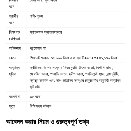
ধরন
প্রার্থীর
নারী-পুরুষ
ধরন
শিক্ষাগত
স্নাতকসহ স্নাতকোত্তর
যোগ্যতা
অভিজ্ঞতা
প্রযোজ্য নয়
বেতন
শিক্ষানবিশকাল- ৩৭,০০০ টাকা এবং স্থায়ীকরণের পর ৪১,১৭০ টাকা
অন্যান্য
স্থায়ীকরণের পর সংস্থার নিয়মানুযায়ী উৎসব ভাতা, বৈশাখি ভাতা,
সুবিধা
মোবাইল ভাতা, পাহাড়ি ভাতা, দ্বীপ ভাতা, প্রভিডেন্ট ফান্ড, গ্র্যাচুইটি,
স্বাস্থ্য তহবিল এবং লাঞ্চ ভাতাসহ সংস্থার চাকুরিবিধি অনুযায়ী অন্যান্য
সুবিধাদি
বয়সসীমা
৩৫ বছর
সূত্র
বিডিজবস ডটকম
আবেদন করার নিয়ম ও গুরুত্বপূর্ণ তথ্য