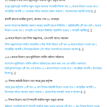
রংপুর ক্যান্টনমেন্ট পাবলিক স্কুল অ্যান্ড কলেজে ‘সহকারী শিক্ষক’ পদে ১২ জনকে নিয়োগ দেওয়া হবে।
আগ্রহীরা আগামী ২০ নভেম্বর পর্যন্ত আবেদন করতে পারবেন। আবেদনপত্র সরাসরি অথবা
[...]
রূপালী ব্যাংকে চাকরির সুযোগ, আবেদন শেষ ৩০ নভেম্বর
জনবল নিয়োগের বিজ্ঞপ্তি প্রকাশ করেছে রূপালী ব্যাংক লিমিটেড। প্রতিষ্ঠানটির ১টি পদে মোট ১ জনকে
নিয়োগ দেওয়া হবে। সম্প্রতি এই নিয়োগ বিজ্ঞপ্তি প্রকাশিত হয়েছে। আগ্রহী প্রার্থীরা
[...]
২৬ জনকে নিয়োগ দেবে শিক্ষা মন্ত্রণালয়, এসএসসি পাসেও আবেদন
শিক্ষা মন্ত্রণালয়ের অধীনে মাধ্যমিক ও উচ্চ শিক্ষা বিভাগে ৫টি পদে ২৬ জনকে নিয়োগ দেওয়া হবে।
আগ্রহীরা আগামী ৬ ডিসেম্বর বিকেল ৫টা পর্যন্ত অনলাইনের মাধ্যমে আবেদন
[...]
১১৫২ জনকে নিয়োগ দেবে জুডিশিয়াল সার্ভিস কমিশন সচিবালয়
বাংলাদেশ জুডিশিয়াল সার্ভিস কমিশন সচিবালয়ের জেলা জজ এবং এর অধীনে আদালত/
ট্রাইব্যুনালসমূহে ৬টি পদে এক হাজার ১৫২ জনকে নিয়োগ দেওয়া হবে। আগ্রহীরা আগামী ৯ ডিসেম্বর
বিকেল
[...]
১৫ শিক্ষক-কর্মচারী নিয়োগ দেবে পায়রা বন্দর কর্তৃপক্ষ
পায়রা বন্দর কর্তৃপক্ষে ১১টি পদে ১৫ জন শিক্ষক-কর্মচারী নিয়োগ দেওয়া হবে। আগ্রহীরা আগামী ১১
ডিসেম্বর পর্যন্ত আবেদন করতে পারবেন। খামের উপর অবশ্যই পদের না উল্লেখ
[...]
১১ শিক্ষক নিয়োগ দেবে ইস্পাহানী পাবলিক স্কুল অ্যান্ড কলেজ
কুমিল্লা সেনানিবাসের ইস্পাহানী পাবলিক স্কুল অ্যান্ড কলেজে ৩টি পদে ১১ জন শিক্ষক নিয়োগ দেওয়া