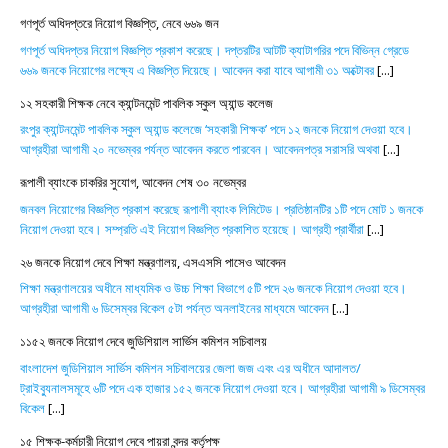
গণপূর্ত অধিদপ্তরে নিয়োগ বিজ্ঞপ্তি, নেবে ৬৬৯ জন
গণপূর্ত অধিদপ্তর নিয়োগ বিজ্ঞপ্তি প্রকাশ করেছে। দপ্তরটির আটটি ক্যাটাগরির পদে বিভিন্ন গ্রেডে
৬৬৯ জনকে নিয়োগের লক্ষ্যে এ বিজ্ঞপ্তি দিয়েছে। আবেদন করা যাবে আগামী ৩১ অক্টোবর
[...]
১২ সহকারী শিক্ষক নেবে ক্যান্টনমেন্ট পাবলিক স্কুল অ্যান্ড কলেজ
রংপুর ক্যান্টনমেন্ট পাবলিক স্কুল অ্যান্ড কলেজে ‘সহকারী শিক্ষক’ পদে ১২ জনকে নিয়োগ দেওয়া হবে।
আগ্রহীরা আগামী ২০ নভেম্বর পর্যন্ত আবেদন করতে পারবেন। আবেদনপত্র সরাসরি অথবা
[...]
রূপালী ব্যাংকে চাকরির সুযোগ, আবেদন শেষ ৩০ নভেম্বর
জনবল নিয়োগের বিজ্ঞপ্তি প্রকাশ করেছে রূপালী ব্যাংক লিমিটেড। প্রতিষ্ঠানটির ১টি পদে মোট ১ জনকে
নিয়োগ দেওয়া হবে। সম্প্রতি এই নিয়োগ বিজ্ঞপ্তি প্রকাশিত হয়েছে। আগ্রহী প্রার্থীরা
[...]
২৬ জনকে নিয়োগ দেবে শিক্ষা মন্ত্রণালয়, এসএসসি পাসেও আবেদন
শিক্ষা মন্ত্রণালয়ের অধীনে মাধ্যমিক ও উচ্চ শিক্ষা বিভাগে ৫টি পদে ২৬ জনকে নিয়োগ দেওয়া হবে।
আগ্রহীরা আগামী ৬ ডিসেম্বর বিকেল ৫টা পর্যন্ত অনলাইনের মাধ্যমে আবেদন
[...]
১১৫২ জনকে নিয়োগ দেবে জুডিশিয়াল সার্ভিস কমিশন সচিবালয়
বাংলাদেশ জুডিশিয়াল সার্ভিস কমিশন সচিবালয়ের জেলা জজ এবং এর অধীনে আদালত/
ট্রাইব্যুনালসমূহে ৬টি পদে এক হাজার ১৫২ জনকে নিয়োগ দেওয়া হবে। আগ্রহীরা আগামী ৯ ডিসেম্বর
বিকেল
[...]
১৫ শিক্ষক-কর্মচারী নিয়োগ দেবে পায়রা বন্দর কর্তৃপক্ষ