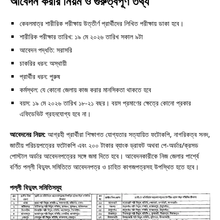
আবেদন করার নিয়ম ও গুরুত্বপূর্ণ তথ্য
কেবলমাত্র শারীরিক পরীক্ষায় উত্তীর্ণ প্রার্থীদের লিখিত পরীক্ষায় ডাকা হবে।
শারীরিক পরীক্ষার তারিখ: ১৯ মে ২০২৬ তারিখ সকাল ৯টা
আবেদন পদ্ধতি: সরাসরি
চাকরির ধরন: অস্থায়ী
প্রার্থীর ধরন: পুরুষ
কর্মস্থল: যে কোনো জেলায় কাজ করার মানসিকতা থাকতে হবে
বয়স: ১৯ মে ২০২৬ তারিখ ১৮-২১ বছর। বয়স প্রমাণের ক্ষেত্রে কোনো প্রকার
এফিডেভিট গ্রহনযোগ্য হবে না।
আবেদনের নিয়ম:
আগ্রহী প্রার্থীরা শিক্ষাগত যোগ্যতার সত্যায়িত ফটোকপি, নাগরিকত্ব সনদ,
জাতীয় পরিচয়পত্রের ফটোকপি এবং ২০০ টাকার ব্যাংক ড্রাফট অথবা পে-অর্ডার/ক্রসড
পোস্টাল অর্ডার আবেদনপত্রের সঙ্গে জমা দিতে হবে। আবেদনকারীকে নিজ জেলার পার্শ্বে
বর্ণিত পল্লী বিদ্যুৎ সমিতিতে আবেদনপত্র ও চাহিত কাগজপত্রসহ উপস্থিত হতে হবে।
পল্লী বিদ্যুৎ সমিতিসমূহ