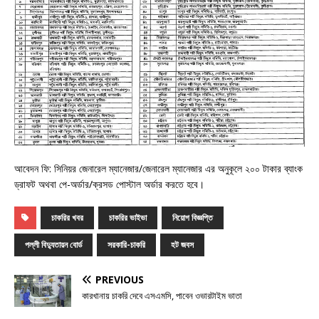
আবেদন ফি: সিনিয়র জেনারেল ম্যানেজার/জেনারেল ম্যানেজার এর অনুকূলে ২০০ টাকার ব্যাংক
ড্রাফট অথবা পে-অর্ডার/ক্রসড পোস্টাল অর্ডার করতে হবে।
চাকরির খবর
চাকরির ভাইভা
নিয়োগ বিজ্ঞপ্তি
পল্লী বিদ্যুতায়ন বোর্ড
সরকারি-চাকরি
হট জবস
PREVIOUS
কারখানায় চাকরি দেবে এসএমসি, পাবেন ওভারটাইম ভাতা