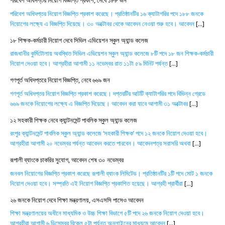
পরিবেশ অধিদপ্তর নিয়োগ বিজ্ঞপ্তি প্রকাশ, নেবে ১৮৮ জন
পরিবেশ অধিদপ্তর নিয়োগ বিজ্ঞপ্তি প্রকাশ করেছে। প্রতিষ্ঠানটির ১৬ ক্যাটাগরির পদে ১৮৮ জনকে
নিয়োগের লক্ষ্যে এ বিজ্ঞপ্তি দিয়েছে। ৩০ অক্টোবর থেকে আবেদন নেওয়া শুরু হবে। আবেদন
[...]
১৮ শিক্ষক-কর্মচারী নিয়োগ দেবে সিভিল এভিয়েশন স্কুল অ্যান্ড কলেজ
রাজধানীর কুর্মিটোলায় অবস্থিত সিভিল এভিয়েশন স্কুল অ্যান্ড কলেজে ৮টি পদে ১৮ জন শিক্ষক-কর্মচারী
নিয়োগ দেওয়া হবে। আগ্রহীরা আগামী ১১ নভেম্বর রাত ১১টা ৫৯ মিনিট পর্যন্ত
[...]
গণপূর্ত অধিদপ্তরে নিয়োগ বিজ্ঞপ্তি, নেবে ৬৬৯ জন
গণপূর্ত অধিদপ্তর নিয়োগ বিজ্ঞপ্তি প্রকাশ করেছে। দপ্তরটির আটটি ক্যাটাগরির পদে বিভিন্ন গ্রেডে
৬৬৯ জনকে নিয়োগের লক্ষ্যে এ বিজ্ঞপ্তি দিয়েছে। আবেদন করা যাবে আগামী ৩১ অক্টোবর
[...]
১২ সহকারী শিক্ষক নেবে ক্যান্টনমেন্ট পাবলিক স্কুল অ্যান্ড কলেজ
রংপুর ক্যান্টনমেন্ট পাবলিক স্কুল অ্যান্ড কলেজে ‘সহকারী শিক্ষক’ পদে ১২ জনকে নিয়োগ দেওয়া হবে।
আগ্রহীরা আগামী ২০ নভেম্বর পর্যন্ত আবেদন করতে পারবেন। আবেদনপত্র সরাসরি অথবা
[...]
রূপালী ব্যাংকে চাকরির সুযোগ, আবেদন শেষ ৩০ নভেম্বর
জনবল নিয়োগের বিজ্ঞপ্তি প্রকাশ করেছে রূপালী ব্যাংক লিমিটেড। প্রতিষ্ঠানটির ১টি পদে মোট ১ জনকে
নিয়োগ দেওয়া হবে। সম্প্রতি এই নিয়োগ বিজ্ঞপ্তি প্রকাশিত হয়েছে। আগ্রহী প্রার্থীরা
[...]
২৬ জনকে নিয়োগ দেবে শিক্ষা মন্ত্রণালয়, এসএসসি পাসেও আবেদন
শিক্ষা মন্ত্রণালয়ের অধীনে মাধ্যমিক ও উচ্চ শিক্ষা বিভাগে ৫টি পদে ২৬ জনকে নিয়োগ দেওয়া হবে।
আগ্রহীরা আগামী ৬ ডিসেম্বর বিকেল ৫টা পর্যন্ত অনলাইনের মাধ্যমে আবেদন
[...]