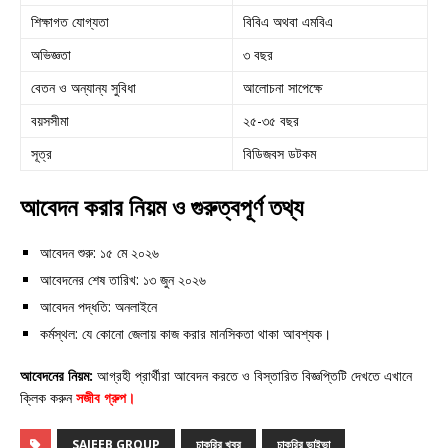
শিক্ষাগত যোগ্যতা
বিবিএ অথবা এমবিএ
অভিজ্ঞতা
৩ বছর
বেতন ও অন্যান্য সুবিধা
আলোচনা সাপেক্ষে
বয়সসীমা
২৫-৩৫ বছর
সূত্র
বিডিজবস ডটকম
আবেদন করার নিয়ম ও গুরুত্বপূর্ণ তথ্য
আবেদন শুরু: ১৫ মে ২০২৬
আবেদনের শেষ তারিখ: ১৩ জুন ২০২৬
আবেদন পদ্ধতি: অনলাইনে
কর্মস্থল: যে কোনো জেলায় কাজ করার মানসিকতা থাকা আবশ্যক।
আবেদনের নিয়ম:
আগ্রহী প্রার্থীরা আবেদন করতে ও বিস্তারিত বিজ্ঞপ্তিটি দেখতে এখানে
ক্লিক করুন
সজীব গ্রুপ
।
SAJEEB GROUP
চাকরির খবর
চাকরির ভাইভা