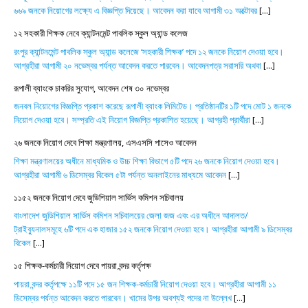
৬৬৯ জনকে নিয়োগের লক্ষ্যে এ বিজ্ঞপ্তি দিয়েছে। আবেদন করা যাবে আগামী ৩১ অক্টোবর
[...]
১২ সহকারী শিক্ষক নেবে ক্যান্টনমেন্ট পাবলিক স্কুল অ্যান্ড কলেজ
রংপুর ক্যান্টনমেন্ট পাবলিক স্কুল অ্যান্ড কলেজে ‘সহকারী শিক্ষক’ পদে ১২ জনকে নিয়োগ দেওয়া হবে।
আগ্রহীরা আগামী ২০ নভেম্বর পর্যন্ত আবেদন করতে পারবেন। আবেদনপত্র সরাসরি অথবা
[...]
রূপালী ব্যাংকে চাকরির সুযোগ, আবেদন শেষ ৩০ নভেম্বর
জনবল নিয়োগের বিজ্ঞপ্তি প্রকাশ করেছে রূপালী ব্যাংক লিমিটেড। প্রতিষ্ঠানটির ১টি পদে মোট ১ জনকে
নিয়োগ দেওয়া হবে। সম্প্রতি এই নিয়োগ বিজ্ঞপ্তি প্রকাশিত হয়েছে। আগ্রহী প্রার্থীরা
[...]
২৬ জনকে নিয়োগ দেবে শিক্ষা মন্ত্রণালয়, এসএসসি পাসেও আবেদন
শিক্ষা মন্ত্রণালয়ের অধীনে মাধ্যমিক ও উচ্চ শিক্ষা বিভাগে ৫টি পদে ২৬ জনকে নিয়োগ দেওয়া হবে।
আগ্রহীরা আগামী ৬ ডিসেম্বর বিকেল ৫টা পর্যন্ত অনলাইনের মাধ্যমে আবেদন
[...]
১১৫২ জনকে নিয়োগ দেবে জুডিশিয়াল সার্ভিস কমিশন সচিবালয়
বাংলাদেশ জুডিশিয়াল সার্ভিস কমিশন সচিবালয়ের জেলা জজ এবং এর অধীনে আদালত/
ট্রাইব্যুনালসমূহে ৬টি পদে এক হাজার ১৫২ জনকে নিয়োগ দেওয়া হবে। আগ্রহীরা আগামী ৯ ডিসেম্বর
বিকেল
[...]
১৫ শিক্ষক-কর্মচারী নিয়োগ দেবে পায়রা বন্দর কর্তৃপক্ষ
পায়রা বন্দর কর্তৃপক্ষে ১১টি পদে ১৫ জন শিক্ষক-কর্মচারী নিয়োগ দেওয়া হবে। আগ্রহীরা আগামী ১১
ডিসেম্বর পর্যন্ত আবেদন করতে পারবেন। খামের উপর অবশ্যই পদের না উল্লেখ
[...]