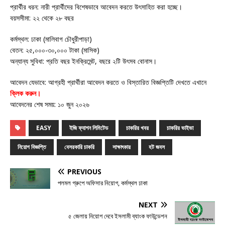
প্রার্থীর ধরন: নারী প্রার্থীদের বিশেষভাবে আবেদন করতে উৎসাহিত করা হচ্ছে।
বয়সসীমা: ২২ থেকে ২৮ বছর
কর্মস্থল: ঢাকা (মালিবাগ চৌধুরীপাড়া)
বেতন: ২৫,০০০-৩০,০০০ টাকা (মাসিক)
অন্যান্য সুবিধা: প্রতি বছর ইনক্রিমেন্ট, বছরে ২টি উৎসব বোনাস।
আবেদন যেভাবে: আগ্রহী প্রার্থীরা আবেদন করতে ও বিস্তারিত বিজ্ঞপ্তিটি দেখতে এখানে
ক্লিক করুন।
আবেদনের শেষ সময়: ১০ জুন ২০২৬
EASY
ইজি ফ্যাশন লিমিটেড
চাকরির খবর
চাকরির ভাইভা
নিয়োগ বিজ্ঞপ্তি
বেসরকারি চাকরি
সাক্ষাৎকার
হট জবস
PREVIOUS
পলমল গ্রুপে অফিসার নিয়োগ, কর্মস্থল ঢাকা
NEXT
৫ জেলায় নিয়োগ দেবে ইসলামী ব্যাংক ফাউন্ডেশন