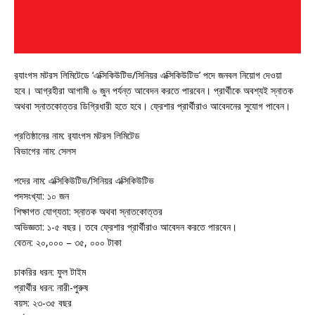
র‌্যাংগস মটরস লিমিটেডে ‘এক্সিকিউটিভ/সিনিয়র এক্সিকিউটিভ’ পদে জনবল নিয়োগ দেওয়া
হবে। আগ্রহীরা আগামী ৬ জুন পর্যন্ত আবেদন করতে পারবেন। প্রার্থীকে অবশ্যই স্নাতক
অথবা স্নাতকোত্তর ডিগ্রিধারী হতে হবে। ফ্রেশার প্রার্থীরাও আবেদনের সুযোগ পাবেন।
প্রতিষ্ঠানের নাম: র‌্যাংগস মটরস লিমিটেড
বিভাগের নাম: সেলস
পদের নাম: এক্সিকিউটিভ/সিনিয়র এক্সিকিউটিভ
পদসংখ্যা: ১০ জন
শিক্ষাগত যোগ্যতা: স্নাতক অথবা স্নাতকোত্তর
অভিজ্ঞতা: ১-৫ বছর। তবে ফ্রেশার প্রার্থীরাও আবেদন করতে পারবেন।
বেতন: ২০,০০০ – ৩৫, ০০০ টাকা
চাকরির ধরন: ফুল টাইম
প্রার্থীর ধরন: নারী-পুরুষ
বয়স: ২৩-৩৫ বছর