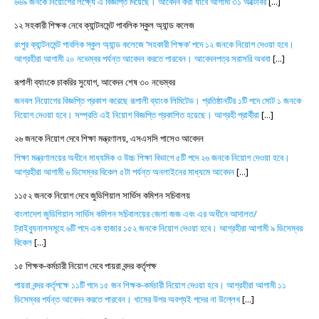
৬৬৯ জনকে নিয়োগের লক্ষ্যে এ বিজ্ঞপ্তি দিয়েছে। আবেদন করা যাবে আগামী ৩১ অক্টোবর
[...]
১২ সহকারী শিক্ষক নেবে ক্যান্টনমেন্ট পাবলিক স্কুল অ্যান্ড কলেজ
রংপুর ক্যান্টনমেন্ট পাবলিক স্কুল অ্যান্ড কলেজে ‘সহকারী শিক্ষক’ পদে ১২ জনকে নিয়োগ দেওয়া হবে।
আগ্রহীরা আগামী ২০ নভেম্বর পর্যন্ত আবেদন করতে পারবেন। আবেদনপত্র সরাসরি অথবা
[...]
রূপালী ব্যাংকে চাকরির সুযোগ, আবেদন শেষ ৩০ নভেম্বর
জনবল নিয়োগের বিজ্ঞপ্তি প্রকাশ করেছে রূপালী ব্যাংক লিমিটেড। প্রতিষ্ঠানটির ১টি পদে মোট ১ জনকে
নিয়োগ দেওয়া হবে। সম্প্রতি এই নিয়োগ বিজ্ঞপ্তি প্রকাশিত হয়েছে। আগ্রহী প্রার্থীরা
[...]
২৬ জনকে নিয়োগ দেবে শিক্ষা মন্ত্রণালয়, এসএসসি পাসেও আবেদন
শিক্ষা মন্ত্রণালয়ের অধীনে মাধ্যমিক ও উচ্চ শিক্ষা বিভাগে ৫টি পদে ২৬ জনকে নিয়োগ দেওয়া হবে।
আগ্রহীরা আগামী ৬ ডিসেম্বর বিকেল ৫টা পর্যন্ত অনলাইনের মাধ্যমে আবেদন
[...]
১১৫২ জনকে নিয়োগ দেবে জুডিশিয়াল সার্ভিস কমিশন সচিবালয়
বাংলাদেশ জুডিশিয়াল সার্ভিস কমিশন সচিবালয়ের জেলা জজ এবং এর অধীনে আদালত/
ট্রাইব্যুনালসমূহে ৬টি পদে এক হাজার ১৫২ জনকে নিয়োগ দেওয়া হবে। আগ্রহীরা আগামী ৯ ডিসেম্বর
বিকেল
[...]
১৫ শিক্ষক-কর্মচারী নিয়োগ দেবে পায়রা বন্দর কর্তৃপক্ষ
পায়রা বন্দর কর্তৃপক্ষে ১১টি পদে ১৫ জন শিক্ষক-কর্মচারী নিয়োগ দেওয়া হবে। আগ্রহীরা আগামী ১১
ডিসেম্বর পর্যন্ত আবেদন করতে পারবেন। খামের উপর অবশ্যই পদের না উল্লেখ
[...]