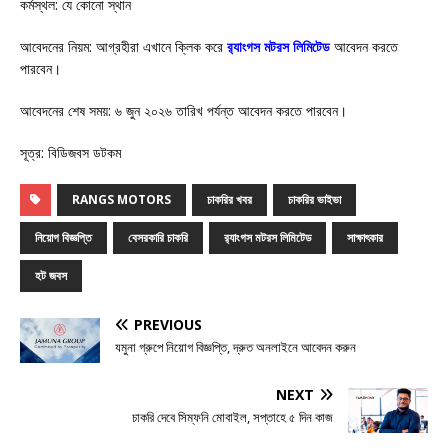
কর্মস্থল: যে কোনো স্থান
আবেদনের নিয়ম: আগ্রহীরা এখানে ক্লিক করে
র‌্যাংগস মটরস লিমিটেড
আবেদন করতে
পারবেন।
আবেদনের শেষ সময়: ৬ জুন ২০২৬ তারিখ পর্যন্ত আবেদন করতে পারবেন।
সূত্র: বিডিজবস ডটকম
RANGS MOTORS
চাকরির খবর
চাকরির ভাইভা
নিয়োগ বিজ্ঞপ্তি
বেসরকারি চাকরি
র‌্যাংগস মটরস লিমিটেড
সাক্ষাৎকার
হট জবস
PREVIOUS
যমুনা গ্রুপে নিয়োগ বিজ্ঞপ্তি, দ্রুত অনলাইনে আবেদন করুন
NEXT
চাকরি দেবে সিম্ফনি মোবাইল, সপ্তাহে ৫ দিন কাজ