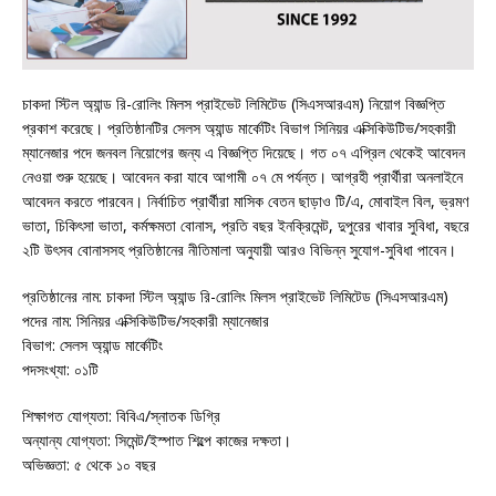
চাকদা স্টিল অ্যান্ড রি-রোলিং মিলস প্রাইভেট লিমিটেড (সিএসআরএম) নিয়োগ বিজ্ঞপ্তি
প্রকাশ করেছে। প্রতিষ্ঠানটির সেলস অ্যান্ড মার্কেটিং বিভাগ সিনিয়র এক্সিকিউটিভ/সহকারী
ম্যানেজার পদে জনবল নিয়োগের জন্য এ বিজ্ঞপ্তি দিয়েছে। গত ০৭ এপ্রিল থেকেই আবেদন
নেওয়া শুরু হয়েছে। আবেদন করা যাবে আগামী ০৭ মে পর্যন্ত। আগ্রহী প্রার্থীরা অনলাইনে
আবেদন করতে পারবেন। নির্বাচিত প্রার্থীরা মাসিক বেতন ছাড়াও টি/এ, মোবাইল বিল, ভ্রমণ
ভাতা, চিকিৎসা ভাতা, কর্মক্ষমতা বোনাস, প্রতি বছর ইনক্রিমেন্ট, দুপুরের খাবার সুবিধা, বছরে
২টি উৎসব বোনাসসহ প্রতিষ্ঠানের নীতিমালা অনুযায়ী আরও বিভিন্ন সুযোগ-সুবিধা পাবেন।
প্রতিষ্ঠানের নাম: চাকদা স্টিল অ্যান্ড রি-রোলিং মিলস প্রাইভেট লিমিটেড (সিএসআরএম)
পদের নাম: সিনিয়র এক্সিকিউটিভ/সহকারী ম্যানেজার
বিভাগ: সেলস অ্যান্ড মার্কেটিং
পদসংখ্যা: ০১টি
শিক্ষাগত যোগ্যতা: বিবিএ/স্নাতক ডিগ্রি
অন্যান্য যোগ্যতা: সিমেন্ট/ইস্পাত শিল্পে কাজের দক্ষতা।
অভিজ্ঞতা: ৫ থেকে ১০ বছর