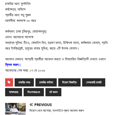
চাকরির ধরন: ফুলটাইম
কর্মক্ষেত্র: অফিসে
প্রার্থীর ধরন: শুধু পুরুষ
বয়সসীমা: কমপক্ষে ৩০ বছর
কর্মস্থল: ঢাকা (মিরপুর, মোহাম্মদপুর)
বেতন: আলোচনা সাপেক্ষে
অন্যান্য সুবিধা: টি/এ, মোবাইল বিল, ভ্রমণ ভাতা, চিকিৎসা ভাতা, কর্মক্ষমতা বোনাস, প্রতি
বছর ইনক্রিমেন্ট, দুপুরের খাবার সুবিধা, বছরে ২টি উৎসব বোনাস।
আবেদন যেভাবে: আগ্রহী প্রার্থীরা আবেদন করতে ও বিস্তারিত বিজ্ঞপ্তিটি দেখতে এখানে
ক্লিক করুন
।
আবেদনের শেষ সময়: ০৭ মে ২০২৬
চাকরির খবর
চাকরির ভাইভা
নিয়োগ বিজ্ঞপ্তি
বেসরকারি চাকরি
সাক্ষাৎকার
সিএসআরএম
হট জবস
PREVIOUS
নিয়োগ দেবে আগোরা, অনলাইনে দ্রুত আবেদন করুন