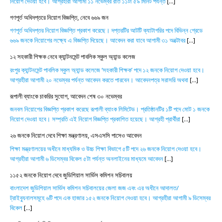
নিয়োগ দেওয়া হবে। আগ্রহীরা আগামী ১১ নভেম্বর রাত ১১টা ৫৯ মিনিট পর্যন্ত
[...]
গণপূর্ত অধিদপ্তরে নিয়োগ বিজ্ঞপ্তি, নেবে ৬৬৯ জন
গণপূর্ত অধিদপ্তর নিয়োগ বিজ্ঞপ্তি প্রকাশ করেছে। দপ্তরটির আটটি ক্যাটাগরির পদে বিভিন্ন গ্রেডে
৬৬৯ জনকে নিয়োগের লক্ষ্যে এ বিজ্ঞপ্তি দিয়েছে। আবেদন করা যাবে আগামী ৩১ অক্টোবর
[...]
১২ সহকারী শিক্ষক নেবে ক্যান্টনমেন্ট পাবলিক স্কুল অ্যান্ড কলেজ
রংপুর ক্যান্টনমেন্ট পাবলিক স্কুল অ্যান্ড কলেজে ‘সহকারী শিক্ষক’ পদে ১২ জনকে নিয়োগ দেওয়া হবে।
আগ্রহীরা আগামী ২০ নভেম্বর পর্যন্ত আবেদন করতে পারবেন। আবেদনপত্র সরাসরি অথবা
[...]
রূপালী ব্যাংকে চাকরির সুযোগ, আবেদন শেষ ৩০ নভেম্বর
জনবল নিয়োগের বিজ্ঞপ্তি প্রকাশ করেছে রূপালী ব্যাংক লিমিটেড। প্রতিষ্ঠানটির ১টি পদে মোট ১ জনকে
নিয়োগ দেওয়া হবে। সম্প্রতি এই নিয়োগ বিজ্ঞপ্তি প্রকাশিত হয়েছে। আগ্রহী প্রার্থীরা
[...]
২৬ জনকে নিয়োগ দেবে শিক্ষা মন্ত্রণালয়, এসএসসি পাসেও আবেদন
শিক্ষা মন্ত্রণালয়ের অধীনে মাধ্যমিক ও উচ্চ শিক্ষা বিভাগে ৫টি পদে ২৬ জনকে নিয়োগ দেওয়া হবে।
আগ্রহীরা আগামী ৬ ডিসেম্বর বিকেল ৫টা পর্যন্ত অনলাইনের মাধ্যমে আবেদন
[...]
১১৫২ জনকে নিয়োগ দেবে জুডিশিয়াল সার্ভিস কমিশন সচিবালয়
বাংলাদেশ জুডিশিয়াল সার্ভিস কমিশন সচিবালয়ের জেলা জজ এবং এর অধীনে আদালত/
ট্রাইব্যুনালসমূহে ৬টি পদে এক হাজার ১৫২ জনকে নিয়োগ দেওয়া হবে। আগ্রহীরা আগামী ৯ ডিসেম্বর
বিকেল
[...]