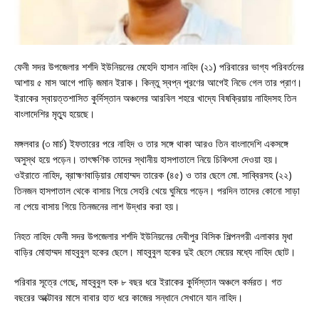
ফেনী সদর উপজেলার শর্শদি ইউনিয়নের মেহেদি হাসান নাহিদ (২১) পরিবারের ভাগ্য পরিবর্তনের
আশায় ৫ মাস আগে পাড়ি জমান ইরাক। কিন্তু স্বপ্ন পূরণের আগেই নিভে গেল তার প্রাণ।
ইরাকের স্বায়ত্তশাসিত কুর্দিস্তান অঞ্চলের আরবিল শহরে খাদ্যে বিষক্রিয়ায় নাহিদসহ তিন
বাংলাদেশির মৃত্যু হয়েছে।
মঙ্গলবার (৩ মার্চ) ইফতারের পরে নাহিদ ও তার সঙ্গে থাকা আরও তিন বাংলাদেশি একসঙ্গে
অসুস্থ হয়ে পড়েন। তাৎক্ষণিক তাদের স্থানীয় হাসপাতালে নিয়ে চিকিৎসা দেওয়া হয়।
ওইরাতে নাহিদ, ব্রাহ্মণবাড়িয়ার মোহাম্মদ তারেক (৪৫) ও তার ছেলে মো. সাব্বিরসহ (২২)
তিনজন হাসপাতাল থেকে বাসায় গিয়ে সেহরি খেয়ে ঘুমিয়ে পড়েন। পরদিন তাদের কোনো সাড়া
না পেয়ে বাসায় গিয়ে তিনজনের লাশ উদ্ধার করা হয়।
নিহত নাহিদ ফেনী সদর উপজেলার শর্শদি ইউনিয়নের দেবীপুর বিসিক শিল্পনগরী এলাকার মৃধা
বাড়ির মোহাম্মদ মাহবুবুল হকের ছেলে। মাহবুবুল হকের দুই ছেলে মেয়ের মধ্যে নাহিদ ছোট।
পরিবার সূত্রে গেছে, মাহবুবুল হক ৮ বছর ধরে ইরাকের কুর্দিস্তান অঞ্চলে কর্মরত। গত
বছরের অক্টোবর মাসে বাবার হাত ধরে কাজের সন্ধানে সেখানে যান নাহিদ।