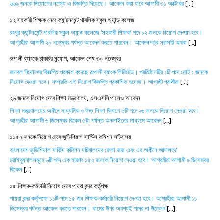
৬৬৯ জনকে নিয়োগের লক্ষ্যে এ বিজ্ঞপ্তি দিয়েছে। আবেদন করা যাবে আগামী ৩১ অক্টোবর
[...]
১২ সহকারী শিক্ষক নেবে ক্যান্টনমেন্ট পাবলিক স্কুল অ্যান্ড কলেজ
রংপুর ক্যান্টনমেন্ট পাবলিক স্কুল অ্যান্ড কলেজে ‘সহকারী শিক্ষক’ পদে ১২ জনকে নিয়োগ দেওয়া হবে।
আগ্রহীরা আগামী ২০ নভেম্বর পর্যন্ত আবেদন করতে পারবেন। আবেদনপত্র সরাসরি অথবা
[...]
রূপালী ব্যাংকে চাকরির সুযোগ, আবেদন শেষ ৩০ নভেম্বর
জনবল নিয়োগের বিজ্ঞপ্তি প্রকাশ করেছে রূপালী ব্যাংক লিমিটেড। প্রতিষ্ঠানটির ১টি পদে মোট ১ জনকে
নিয়োগ দেওয়া হবে। সম্প্রতি এই নিয়োগ বিজ্ঞপ্তি প্রকাশিত হয়েছে। আগ্রহী প্রার্থীরা
[...]
২৬ জনকে নিয়োগ দেবে শিক্ষা মন্ত্রণালয়, এসএসসি পাসেও আবেদন
শিক্ষা মন্ত্রণালয়ের অধীনে মাধ্যমিক ও উচ্চ শিক্ষা বিভাগে ৫টি পদে ২৬ জনকে নিয়োগ দেওয়া হবে।
আগ্রহীরা আগামী ৬ ডিসেম্বর বিকেল ৫টা পর্যন্ত অনলাইনের মাধ্যমে আবেদন
[...]
১১৫২ জনকে নিয়োগ দেবে জুডিশিয়াল সার্ভিস কমিশন সচিবালয়
বাংলাদেশ জুডিশিয়াল সার্ভিস কমিশন সচিবালয়ের জেলা জজ এবং এর অধীনে আদালত/
ট্রাইব্যুনালসমূহে ৬টি পদে এক হাজার ১৫২ জনকে নিয়োগ দেওয়া হবে। আগ্রহীরা আগামী ৯ ডিসেম্বর
বিকেল
[...]
১৫ শিক্ষক-কর্মচারী নিয়োগ দেবে পায়রা বন্দর কর্তৃপক্ষ
পায়রা বন্দর কর্তৃপক্ষে ১১টি পদে ১৫ জন শিক্ষক-কর্মচারী নিয়োগ দেওয়া হবে। আগ্রহীরা আগামী ১১
ডিসেম্বর পর্যন্ত আবেদন করতে পারবেন। খামের উপর অবশ্যই পদের না উল্লেখ
[...]