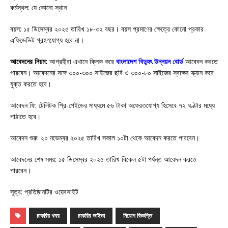
কর্মস্থল: যে কোনো স্থান
বয়স: ১৫ ডিসেম্বর ২০২৫ তারিখ ১৮-৩২ বছর। বয়স প্রমাণের ক্ষেত্রে কোনো প্রকার
এফিডেভিট গ্রহণযোগ্য হবে না।
আবেদনের নিয়ম:
আগ্রহীরা এখানে ক্লিক করে
বাংলাদেশ বিদ্যুৎ উন্নয়ন বোর্ড
আবেদন করতে
পারবেন। আবেদনের সঙ্গে ৩০০-৩০০ সাইজের ছবি ও ৩০০-৮০ সাইজের স্বাক্ষর স্ক্যান করে
যুক্ত করতে হবে।
আবেদন ফি: টেলিটক প্রি-পেইডের মাধ্যমে ৫৬ টাকা অফেরতযোগ্য হিসেবে ৭২ ঘণ্টার মধ্যে
পাঠাতে হবে।
আবেদন শুরু: ২০ নভেম্বর ২০২৫ তারিখ সকাল ১০টা থেকে আবেদন করতে পারবেন।
আবেদনের শেষ সময়: ১৫ ডিসেম্বর ২০২৫ তারিখ বিকেল ৫টা পর্যন্ত আবেদন করতে
পারবেন।
সূত্র: প্রতিষ্ঠানটির ওয়েবসাইট
চাকরির খবর
চাকরির ভাইভা
নিয়োগ বিজ্ঞপ্তি