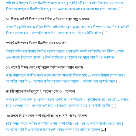
পরিবেশ অধিদপ্তর নিয়োগ বিজ্ঞপ্তি প্রকাশ করেছে। প্রতিষ্ঠানটির ১৬ ক্যাটাগরির পদে ১৮৮ জনকে
নিয়োগের লক্ষ্যে এ বিজ্ঞপ্তি দিয়েছে। ৩০ অক্টোবর থেকে আবেদন নেওয়া শুরু হবে। আবেদন
[...]
১৮ শিক্ষক-কর্মচারী নিয়োগ দেবে সিভিল এভিয়েশন স্কুল অ্যান্ড কলেজ
রাজধানীর কুর্মিটোলায় অবস্থিত সিভিল এভিয়েশন স্কুল অ্যান্ড কলেজে ৮টি পদে ১৮ জন শিক্ষক-কর্মচারী
নিয়োগ দেওয়া হবে। আগ্রহীরা আগামী ১১ নভেম্বর রাত ১১টা ৫৯ মিনিট পর্যন্ত
[...]
গণপূর্ত অধিদপ্তরে নিয়োগ বিজ্ঞপ্তি, নেবে ৬৬৯ জন
গণপূর্ত অধিদপ্তর নিয়োগ বিজ্ঞপ্তি প্রকাশ করেছে। দপ্তরটির আটটি ক্যাটাগরির পদে বিভিন্ন গ্রেডে
৬৬৯ জনকে নিয়োগের লক্ষ্যে এ বিজ্ঞপ্তি দিয়েছে। আবেদন করা যাবে আগামী ৩১ অক্টোবর
[...]
১২ সহকারী শিক্ষক নেবে ক্যান্টনমেন্ট পাবলিক স্কুল অ্যান্ড কলেজ
রংপুর ক্যান্টনমেন্ট পাবলিক স্কুল অ্যান্ড কলেজে ‘সহকারী শিক্ষক’ পদে ১২ জনকে নিয়োগ দেওয়া হবে।
আগ্রহীরা আগামী ২০ নভেম্বর পর্যন্ত আবেদন করতে পারবেন। আবেদনপত্র সরাসরি অথবা
[...]
রূপালী ব্যাংকে চাকরির সুযোগ, আবেদন শেষ ৩০ নভেম্বর
জনবল নিয়োগের বিজ্ঞপ্তি প্রকাশ করেছে রূপালী ব্যাংক লিমিটেড। প্রতিষ্ঠানটির ১টি পদে মোট ১ জনকে
নিয়োগ দেওয়া হবে। সম্প্রতি এই নিয়োগ বিজ্ঞপ্তি প্রকাশিত হয়েছে। আগ্রহী প্রার্থীরা
[...]
২৬ জনকে নিয়োগ দেবে শিক্ষা মন্ত্রণালয়, এসএসসি পাসেও আবেদন
শিক্ষা মন্ত্রণালয়ের অধীনে মাধ্যমিক ও উচ্চ শিক্ষা বিভাগে ৫টি পদে ২৬ জনকে নিয়োগ দেওয়া হবে।
আগ্রহীরা আগামী ৬ ডিসেম্বর বিকেল ৫টা পর্যন্ত অনলাইনের মাধ্যমে আবেদন
[...]