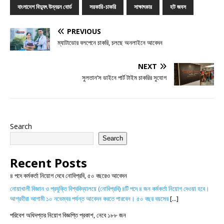
বাংলাদেশ বিদ্যুৎ উন্নয়ন বোর্ড
সরকারি-চাকরি
সাক্ষাৎকার
হট জবস
PREVIOUS
ম্যাটাডোর বলপেনে চাকরি, চলছে অনলাইনে আবেদন
NEXT
সুলতান’স ডাইনে পার্ট টাইম চাকরির সুযোগ
Search
Search
Recent Posts
৪ পদে কর্মকর্তা নিয়োগ দেবে নোবিপ্রবি, ৫০ বছরেও আবেদন
নোয়াখালী বিজ্ঞান ও প্রযুক্তি বিশ্ববিদ্যালয়ে (নোবিপ্রবি) ৪টি পদে ৪ জন কর্মকর্তা নিয়োগ দেওয়া হবে।
আগ্রহীরা আগামী ১০ নভেম্বর পর্যন্ত আবেদন করতে পারবেন। ৫০ বছর বয়সের
[...]
পরিবেশ অধিদপ্তর নিয়োগ বিজ্ঞপ্তি প্রকাশ, নেবে ১৮৮ জন