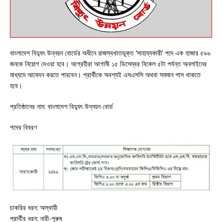
বাংলাদেশ বিদ্যুৎ উন্নয়ন বোর্ডের অধীনে রাজস্বখাতভুক্ত ‘সাহায্যকারী’ পদে এক হাজার ৫৯৬
জনকে নিয়োগ দেওয়া হবে। আগ্রহীরা আগামী ১৫ ডিসেম্বর বিকেল ৫টা পর্যন্ত অনলাইনের
মাধ্যমে আবেদন করতে পারবেন। প্রার্থীকে অবশ্যই এসএসসি অথবা সমমান পাস থাকতে
হবে।
প্রতিষ্ঠানের নাম: বাংলাদেশ বিদ্যুৎ উন্নয়ন বোর্ড
পদের বিবরণ
চাকরির ধরন: অস্থায়ী
প্রার্থীর ধরন: নারী-পুরুষ