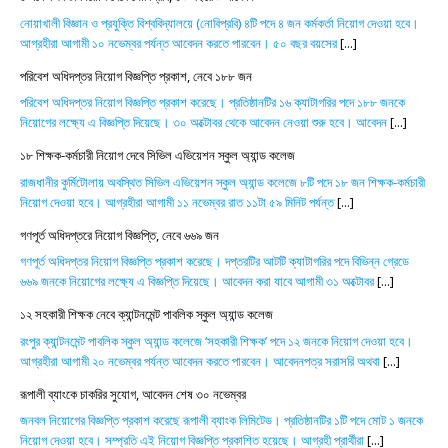
নোয়াখালী বিজ্ঞান ও প্রযুক্তি বিশ্ববিদ্যালয়ে (নোবিপ্রবি) ৪টি পদে ৪ জন কর্মকর্তা নিয়োগ দেওয়া হবে।
আগ্রহীরা আগামী ১০ নভেম্বর পর্যন্ত আবেদন করতে পারবেন। ৫০ বছর বয়সের
[...]
পরিবেশ অধিদপ্তর নিয়োগ বিজ্ঞপ্তি প্রকাশ, নেবে ১৮৮ জন
পরিবেশ অধিদপ্তর নিয়োগ বিজ্ঞপ্তি প্রকাশ করেছে। প্রতিষ্ঠানটির ১৬ ক্যাটাগরির পদে ১৮৮ জনকে
নিয়োগের লক্ষ্যে এ বিজ্ঞপ্তি দিয়েছে। ৩০ অক্টোবর থেকে আবেদন নেওয়া শুরু হবে। আবেদন
[...]
১৮ শিক্ষক-কর্মচারী নিয়োগ দেবে সিভিল এভিয়েশন স্কুল অ্যান্ড কলেজ
রাজধানীর কুর্মিটোলায় অবস্থিত সিভিল এভিয়েশন স্কুল অ্যান্ড কলেজে ৮টি পদে ১৮ জন শিক্ষক-কর্মচারী
নিয়োগ দেওয়া হবে। আগ্রহীরা আগামী ১১ নভেম্বর রাত ১১টা ৫৯ মিনিট পর্যন্ত
[...]
গণপূর্ত অধিদপ্তরে নিয়োগ বিজ্ঞপ্তি, নেবে ৬৬৯ জন
গণপূর্ত অধিদপ্তর নিয়োগ বিজ্ঞপ্তি প্রকাশ করেছে। দপ্তরটির আটটি ক্যাটাগরির পদে বিভিন্ন গ্রেডে
৬৬৯ জনকে নিয়োগের লক্ষ্যে এ বিজ্ঞপ্তি দিয়েছে। আবেদন করা যাবে আগামী ৩১ অক্টোবর
[...]
১২ সহকারী শিক্ষক নেবে ক্যান্টনমেন্ট পাবলিক স্কুল অ্যান্ড কলেজ
রংপুর ক্যান্টনমেন্ট পাবলিক স্কুল অ্যান্ড কলেজে ‘সহকারী শিক্ষক’ পদে ১২ জনকে নিয়োগ দেওয়া হবে।
আগ্রহীরা আগামী ২০ নভেম্বর পর্যন্ত আবেদন করতে পারবেন। আবেদনপত্র সরাসরি অথবা
[...]
রূপালী ব্যাংকে চাকরির সুযোগ, আবেদন শেষ ৩০ নভেম্বর
জনবল নিয়োগের বিজ্ঞপ্তি প্রকাশ করেছে রূপালী ব্যাংক লিমিটেড। প্রতিষ্ঠানটির ১টি পদে মোট ১ জনকে
নিয়োগ দেওয়া হবে। সম্প্রতি এই নিয়োগ বিজ্ঞপ্তি প্রকাশিত হয়েছে। আগ্রহী প্রার্থীরা
[...]