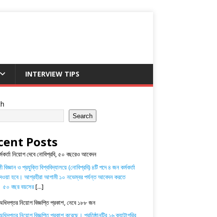
INTERVIEW TIPS
ch
Search
cent Posts
র্মকর্তা নিয়োগ দেবে নোবিপ্রবি, ৫০ বছরেও আবেদন
 বিজ্ঞান ও প্রযুক্তি বিশ্ববিদ্যালয়ে (নোবিপ্রবি) ৪টি পদে ৪ জন কর্মকর্তা
েওয়া হবে। আগ্রহীরা আগামী ১০ নভেম্বর পর্যন্ত আবেদন করতে
। ৫০ বছর বয়সের
[...]
অধিদপ্তর নিয়োগ বিজ্ঞপ্তি প্রকাশ, নেবে ১৮৮ জন
ধিদপ্তর নিয়োগ বিজ্ঞপ্তি প্রকাশ করেছে। প্রতিষ্ঠানটির ১৬ ক্যাটাগরির