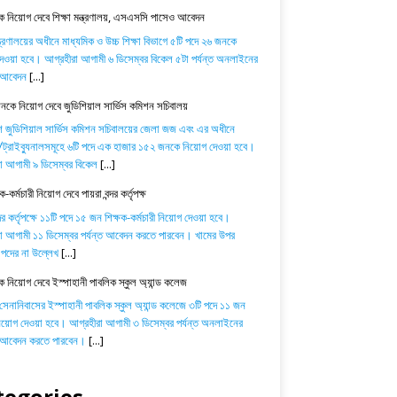
 নিয়োগ দেবে শিক্ষা মন্ত্রণালয়, এসএসসি পাসেও আবেদন
ন্ত্রণালয়ের অধীনে মাধ্যমিক ও উচ্চ শিক্ষা বিভাগে ৫টি পদে ২৬ জনকে
েওয়া হবে। আগ্রহীরা আগামী ৬ ডিসেম্বর বিকেল ৫টা পর্যন্ত অনলাইনের
ে আবেদন
[...]
কে নিয়োগ দেবে জুডিশিয়াল সার্ভিস কমিশন সচিবালয়
শ জুডিশিয়াল সার্ভিস কমিশন সচিবালয়ের জেলা জজ এবং এর অধীনে
্রাইব্যুনালসমূহে ৬টি পদে এক হাজার ১৫২ জনকে নিয়োগ দেওয়া হবে।
া আগামী ৯ ডিসেম্বর বিকেল
[...]
-কর্মচারী নিয়োগ দেবে পায়রা বন্দর কর্তৃপক্ষ
্দর কর্তৃপক্ষে ১১টি পদে ১৫ জন শিক্ষক-কর্মচারী নিয়োগ দেওয়া হবে।
া আগামী ১১ ডিসেম্বর পর্যন্ত আবেদন করতে পারবেন। খামের উপর
পদের না উল্লেখ
[...]
ক নিয়োগ দেবে ইস্পাহানী পাবলিক স্কুল অ্যান্ড কলেজ
 সেনানিবাসের ইস্পাহানী পাবলিক স্কুল অ্যান্ড কলেজে ৩টি পদে ১১ জন
নিয়োগ দেওয়া হবে। আগ্রহীরা আগামী ৩ ডিসেম্বর পর্যন্ত অনলাইনের
ে আবেদন করতে পারবেন।
[...]
tegories