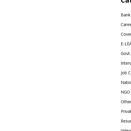
Bank
Caree
Cover
E-LE
Govt.
Inter
Job C
Natio
NGO 
Othe
Priva
Resum
Video