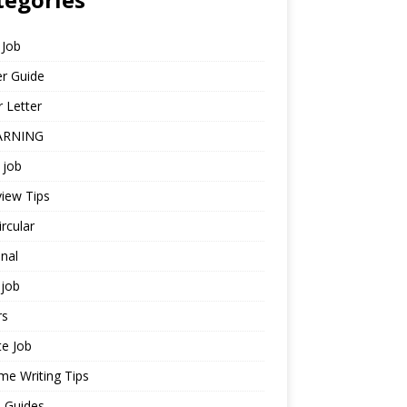
 Job
r Guide
 Letter
ARNING
 job
view Tips
ircular
nal
job
rs
te Job
e Writing Tips
 Guides