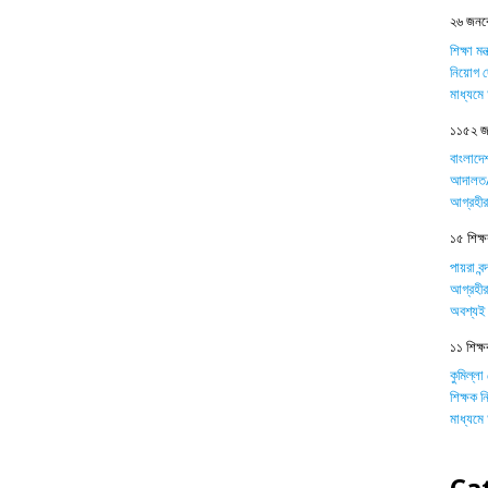
২৬ জনকে
শিক্ষা ম
নিয়োগ দ
মাধ্যম
১১৫২ জন
বাংলাদে
আদালত/ট
আগ্রহীর
১৫ শিক্ষক
পায়রা বন
আগ্রহীর
অবশ্যই 
১১ শিক্ষ
কুমিল্লা
শিক্ষক 
মাধ্যম
Ca