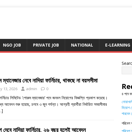
NGO JOB
PRIVATE JOB
NATIONAL
E-LEARNING
Sear
 ম্যানেজার নেবে নাদিয়া ফার্নিচার, থাকছে না বয়সসীমা
Re
y 13, 2026
admin
0
৪ পদে ক
ফার্নিচার লিমিটেড ‘শোরুম ম্যানেজার’ পদে জনবল নিয়োগের বিজ্ঞপ্তি প্রকাশ করেছে।
নোয়াখালী
যে আবেদন শুরু হয়েছে, চলবে ৩ জুন পর্যন্ত। আগ্রহী প্রার্থীরা নির্ধারিত সময়সীমার
নিয়োগ দ
…]
পারবেন
পরিবেশ 
 দেবে নাদিয়া ফার্নিচার, ২৬ বছর হলেই আবেদন
পরিবেশ অ