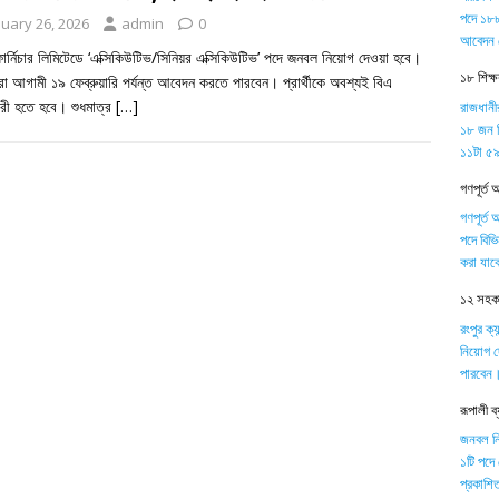
পদে ১৮৮
nuary 26, 2026
admin
0
আবেদন 
ফার্নিচার লিমিটেডে ‘এক্সিকিউটিভ/সিনিয়র এক্সিকিউটিভ’ পদে জনবল নিয়োগ দেওয়া হবে।
১৮ শিক্
া আগামী ১৯ ফেব্রুয়ারি পর্যন্ত আবেদন করতে পারবেন। প্রার্থীকে অবশ্যই বিএ
ারী হতে হবে। শুধমাত্র
[…]
রাজধানী
১৮ জন শ
১১টা ৫৯ 
গণপূর্ত 
গণপূর্ত 
পদে বিভ
করা যাব
১২ সহকার
রংপুর ক্
নিয়োগ দ
পারবেন
রূপালী 
জনবল নিয়
১টি পদে
প্রকাশিত