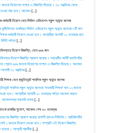
 জনকে নিয়োগের লক্ষ্যে এ বিজ্ঞপ্তি দিয়েছে। ৩০ অক্টোবর থেকে
নেওয়া শুরু হবে। আবেদন
[...]
ষক-কর্মচারী নিয়োগ দেবে সিভিল এভিয়েশন স্কুল অ্যান্ড কলেজ
র কুর্মিটোলায় অবস্থিত সিভিল এভিয়েশন স্কুল অ্যান্ড কলেজে ৮টি পদে
িক্ষক-কর্মচারী নিয়োগ দেওয়া হবে। আগ্রহীরা আগামী ১১ নভেম্বর রাত
মিনিট পর্যন্ত
[...]
অধিদপ্তরে নিয়োগ বিজ্ঞপ্তি, নেবে ৬৬৯ জন
অধিদপ্তর নিয়োগ বিজ্ঞপ্তি প্রকাশ করেছে। দপ্তরটির আটটি ক্যাটাগরির
িন্ন গ্রেডে ৬৬৯ জনকে নিয়োগের লক্ষ্যে এ বিজ্ঞপ্তি দিয়েছে। আবেদন
ে আগামী ৩১ অক্টোবর
[...]
ী শিক্ষক নেবে ক্যান্টনমেন্ট পাবলিক স্কুল অ্যান্ড কলেজ
যান্টনমেন্ট পাবলিক স্কুল অ্যান্ড কলেজে ‘সহকারী শিক্ষক’ পদে ১২ জনকে
েওয়া হবে। আগ্রহীরা আগামী ২০ নভেম্বর পর্যন্ত আবেদন করতে
। আবেদনপত্র সরাসরি অথবা
[...]
ব্যাংকে চাকরির সুযোগ, আবেদন শেষ ৩০ নভেম্বর
োগের বিজ্ঞপ্তি প্রকাশ করেছে রূপালী ব্যাংক লিমিটেড। প্রতিষ্ঠানটির
 মোট ১ জনকে নিয়োগ দেওয়া হবে। সম্প্রতি এই নিয়োগ বিজ্ঞপ্তি
 হয়েছে। আগ্রহী প্রার্থীরা
[...]