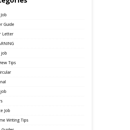
 Job
r Guide
 Letter
ARNING
 job
view Tips
ircular
nal
job
rs
te Job
e Writing Tips
 Guides