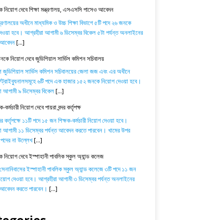
 নিয়োগ দেবে শিক্ষা মন্ত্রণালয়, এসএসসি পাসেও আবেদন
ন্ত্রণালয়ের অধীনে মাধ্যমিক ও উচ্চ শিক্ষা বিভাগে ৫টি পদে ২৬ জনকে
েওয়া হবে। আগ্রহীরা আগামী ৬ ডিসেম্বর বিকেল ৫টা পর্যন্ত অনলাইনের
ে আবেদন
[...]
কে নিয়োগ দেবে জুডিশিয়াল সার্ভিস কমিশন সচিবালয়
শ জুডিশিয়াল সার্ভিস কমিশন সচিবালয়ের জেলা জজ এবং এর অধীনে
্রাইব্যুনালসমূহে ৬টি পদে এক হাজার ১৫২ জনকে নিয়োগ দেওয়া হবে।
া আগামী ৯ ডিসেম্বর বিকেল
[...]
-কর্মচারী নিয়োগ দেবে পায়রা বন্দর কর্তৃপক্ষ
্দর কর্তৃপক্ষে ১১টি পদে ১৫ জন শিক্ষক-কর্মচারী নিয়োগ দেওয়া হবে।
া আগামী ১১ ডিসেম্বর পর্যন্ত আবেদন করতে পারবেন। খামের উপর
পদের না উল্লেখ
[...]
ক নিয়োগ দেবে ইস্পাহানী পাবলিক স্কুল অ্যান্ড কলেজ
 সেনানিবাসের ইস্পাহানী পাবলিক স্কুল অ্যান্ড কলেজে ৩টি পদে ১১ জন
নিয়োগ দেওয়া হবে। আগ্রহীরা আগামী ৩ ডিসেম্বর পর্যন্ত অনলাইনের
ে আবেদন করতে পারবেন।
[...]
tegories