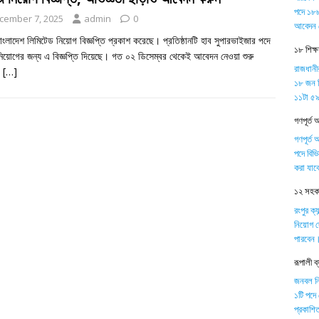
পদে ১৮৮
cember 7, 2025
admin
0
আবেদন 
াংলাদেশ লিমিটেড নিয়োগ বিজ্ঞপ্তি প্রকাশ করেছে। প্রতিষ্ঠানটি হাব সুপারভাইজার পদে
১৮ শিক্
িয়োগের জন্য এ বিজ্ঞপ্তি দিয়েছে। গত ০২ ডিসেম্বর থেকেই আবেদন নেওয়া শুরু
রাজধানী
।
[…]
১৮ জন শ
১১টা ৫৯ 
গণপূর্ত 
গণপূর্ত 
পদে বিভ
করা যাব
১২ সহকার
রংপুর ক্
নিয়োগ দ
পারবেন
রূপালী 
জনবল নিয়
১টি পদে
প্রকাশিত