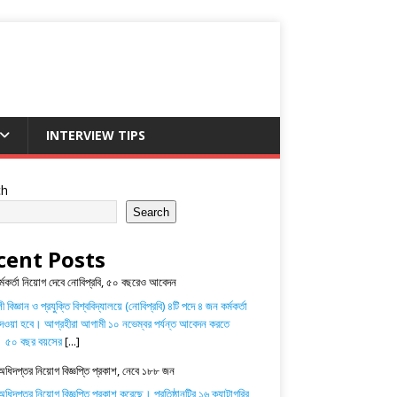
INTERVIEW TIPS
ch
Search
cent Posts
র্মকর্তা নিয়োগ দেবে নোবিপ্রবি, ৫০ বছরেও আবেদন
 বিজ্ঞান ও প্রযুক্তি বিশ্ববিদ্যালয়ে (নোবিপ্রবি) ৪টি পদে ৪ জন কর্মকর্তা
েওয়া হবে। আগ্রহীরা আগামী ১০ নভেম্বর পর্যন্ত আবেদন করতে
। ৫০ বছর বয়সের
[...]
অধিদপ্তর নিয়োগ বিজ্ঞপ্তি প্রকাশ, নেবে ১৮৮ জন
ধিদপ্তর নিয়োগ বিজ্ঞপ্তি প্রকাশ করেছে। প্রতিষ্ঠানটির ১৬ ক্যাটাগরির