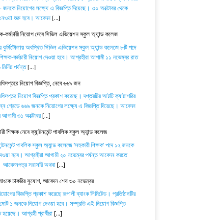
 জনকে নিয়োগের লক্ষ্যে এ বিজ্ঞপ্তি দিয়েছে। ৩০ অক্টোবর থেকে
নেওয়া শুরু হবে। আবেদন
[...]
ষক-কর্মচারী নিয়োগ দেবে সিভিল এভিয়েশন স্কুল অ্যান্ড কলেজ
র কুর্মিটোলায় অবস্থিত সিভিল এভিয়েশন স্কুল অ্যান্ড কলেজে ৮টি পদে
িক্ষক-কর্মচারী নিয়োগ দেওয়া হবে। আগ্রহীরা আগামী ১১ নভেম্বর রাত
মিনিট পর্যন্ত
[...]
অধিদপ্তরে নিয়োগ বিজ্ঞপ্তি, নেবে ৬৬৯ জন
অধিদপ্তর নিয়োগ বিজ্ঞপ্তি প্রকাশ করেছে। দপ্তরটির আটটি ক্যাটাগরির
িন্ন গ্রেডে ৬৬৯ জনকে নিয়োগের লক্ষ্যে এ বিজ্ঞপ্তি দিয়েছে। আবেদন
ে আগামী ৩১ অক্টোবর
[...]
ী শিক্ষক নেবে ক্যান্টনমেন্ট পাবলিক স্কুল অ্যান্ড কলেজ
যান্টনমেন্ট পাবলিক স্কুল অ্যান্ড কলেজে ‘সহকারী শিক্ষক’ পদে ১২ জনকে
েওয়া হবে। আগ্রহীরা আগামী ২০ নভেম্বর পর্যন্ত আবেদন করতে
। আবেদনপত্র সরাসরি অথবা
[...]
ব্যাংকে চাকরির সুযোগ, আবেদন শেষ ৩০ নভেম্বর
োগের বিজ্ঞপ্তি প্রকাশ করেছে রূপালী ব্যাংক লিমিটেড। প্রতিষ্ঠানটির
 মোট ১ জনকে নিয়োগ দেওয়া হবে। সম্প্রতি এই নিয়োগ বিজ্ঞপ্তি
 হয়েছে। আগ্রহী প্রার্থীরা
[...]