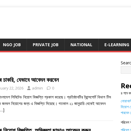
NGO JOB
PRIVATE JOB
NATIONAL
E-LEARNING
Sear
জে চাকরি, যেভাবে আবেদন করবেন
Re
nuary 22, 2026
admin
0
৪ পদে ক
াংলাদেশ লিমিটেড নিয়োগ বিজ্ঞপ্তি প্রকাশ করেছে। প্রতিষ্ঠানটির ট্রান্সপোর্ট বিভাগ টিম
নোয়াখালী
ে জনবল নিয়োগের জন্য এ বিজ্ঞপ্তি দিয়েছে। গতকাল ২১ জানুয়ারি থেকেই আবেদন
নিয়োগ দ
[…]
পারবেন
পরিবেশ 
ে নিয়োগ বিজ্ঞপ্তি, অভিজ্ঞতা ছাড়াও আবেদন করুন
পরিবেশ অ