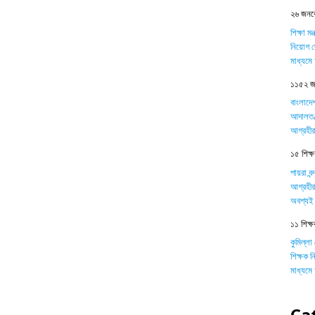
২৬ জনকে
শিক্ষা ম
নিয়োগ দ
মাধ্যম
১১৫২ জন
বাংলাদে
আদালত/ট
আগ্রহীর
১৫ শিক্ষক
পায়রা বন
আগ্রহীর
অবশ্যই 
১১ শিক্ষ
কুমিল্লা
শিক্ষক 
মাধ্যম
Ca