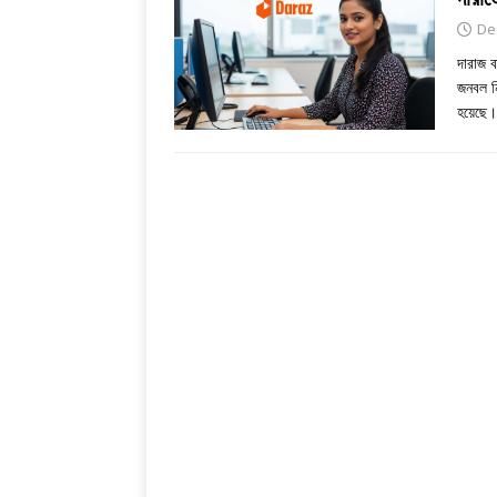
De
দারাজ ব
জনবল ন
হয়েছে