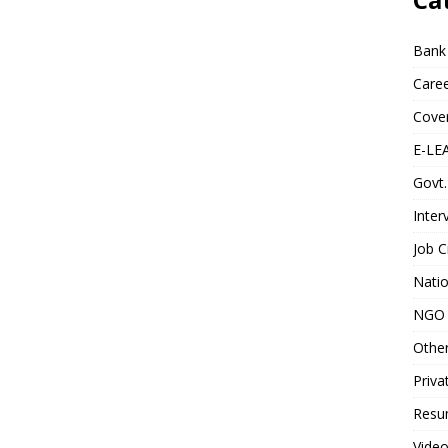
Bank
Caree
Cover
E-LE
Govt.
Inter
Job C
Natio
NGO 
Othe
Priva
Resum
Video