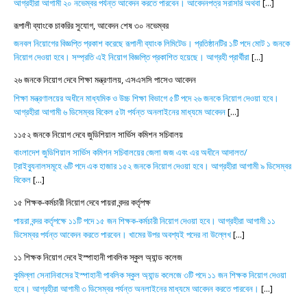
আগ্রহীরা আগামী ২০ নভেম্বর পর্যন্ত আবেদন করতে পারবেন। আবেদনপত্র সরাসরি অথবা
[...]
রূপালী ব্যাংকে চাকরির সুযোগ, আবেদন শেষ ৩০ নভেম্বর
জনবল নিয়োগের বিজ্ঞপ্তি প্রকাশ করেছে রূপালী ব্যাংক লিমিটেড। প্রতিষ্ঠানটির ১টি পদে মোট ১ জনকে
নিয়োগ দেওয়া হবে। সম্প্রতি এই নিয়োগ বিজ্ঞপ্তি প্রকাশিত হয়েছে। আগ্রহী প্রার্থীরা
[...]
২৬ জনকে নিয়োগ দেবে শিক্ষা মন্ত্রণালয়, এসএসসি পাসেও আবেদন
শিক্ষা মন্ত্রণালয়ের অধীনে মাধ্যমিক ও উচ্চ শিক্ষা বিভাগে ৫টি পদে ২৬ জনকে নিয়োগ দেওয়া হবে।
আগ্রহীরা আগামী ৬ ডিসেম্বর বিকেল ৫টা পর্যন্ত অনলাইনের মাধ্যমে আবেদন
[...]
১১৫২ জনকে নিয়োগ দেবে জুডিশিয়াল সার্ভিস কমিশন সচিবালয়
বাংলাদেশ জুডিশিয়াল সার্ভিস কমিশন সচিবালয়ের জেলা জজ এবং এর অধীনে আদালত/
ট্রাইব্যুনালসমূহে ৬টি পদে এক হাজার ১৫২ জনকে নিয়োগ দেওয়া হবে। আগ্রহীরা আগামী ৯ ডিসেম্বর
বিকেল
[...]
১৫ শিক্ষক-কর্মচারী নিয়োগ দেবে পায়রা বন্দর কর্তৃপক্ষ
পায়রা বন্দর কর্তৃপক্ষে ১১টি পদে ১৫ জন শিক্ষক-কর্মচারী নিয়োগ দেওয়া হবে। আগ্রহীরা আগামী ১১
ডিসেম্বর পর্যন্ত আবেদন করতে পারবেন। খামের উপর অবশ্যই পদের না উল্লেখ
[...]
১১ শিক্ষক নিয়োগ দেবে ইস্পাহানী পাবলিক স্কুল অ্যান্ড কলেজ
কুমিল্লা সেনানিবাসের ইস্পাহানী পাবলিক স্কুল অ্যান্ড কলেজে ৩টি পদে ১১ জন শিক্ষক নিয়োগ দেওয়া
হবে। আগ্রহীরা আগামী ৩ ডিসেম্বর পর্যন্ত অনলাইনের মাধ্যমে আবেদন করতে পারবেন।
[...]