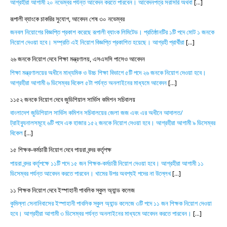
আগ্রহীরা আগামী ২০ নভেম্বর পর্যন্ত আবেদন করতে পারবেন। আবেদনপত্র সরাসরি অথবা
[...]
রূপালী ব্যাংকে চাকরির সুযোগ, আবেদন শেষ ৩০ নভেম্বর
জনবল নিয়োগের বিজ্ঞপ্তি প্রকাশ করেছে রূপালী ব্যাংক লিমিটেড। প্রতিষ্ঠানটির ১টি পদে মোট ১ জনকে
নিয়োগ দেওয়া হবে। সম্প্রতি এই নিয়োগ বিজ্ঞপ্তি প্রকাশিত হয়েছে। আগ্রহী প্রার্থীরা
[...]
২৬ জনকে নিয়োগ দেবে শিক্ষা মন্ত্রণালয়, এসএসসি পাসেও আবেদন
শিক্ষা মন্ত্রণালয়ের অধীনে মাধ্যমিক ও উচ্চ শিক্ষা বিভাগে ৫টি পদে ২৬ জনকে নিয়োগ দেওয়া হবে।
আগ্রহীরা আগামী ৬ ডিসেম্বর বিকেল ৫টা পর্যন্ত অনলাইনের মাধ্যমে আবেদন
[...]
১১৫২ জনকে নিয়োগ দেবে জুডিশিয়াল সার্ভিস কমিশন সচিবালয়
বাংলাদেশ জুডিশিয়াল সার্ভিস কমিশন সচিবালয়ের জেলা জজ এবং এর অধীনে আদালত/
ট্রাইব্যুনালসমূহে ৬টি পদে এক হাজার ১৫২ জনকে নিয়োগ দেওয়া হবে। আগ্রহীরা আগামী ৯ ডিসেম্বর
বিকেল
[...]
১৫ শিক্ষক-কর্মচারী নিয়োগ দেবে পায়রা বন্দর কর্তৃপক্ষ
পায়রা বন্দর কর্তৃপক্ষে ১১টি পদে ১৫ জন শিক্ষক-কর্মচারী নিয়োগ দেওয়া হবে। আগ্রহীরা আগামী ১১
ডিসেম্বর পর্যন্ত আবেদন করতে পারবেন। খামের উপর অবশ্যই পদের না উল্লেখ
[...]
১১ শিক্ষক নিয়োগ দেবে ইস্পাহানী পাবলিক স্কুল অ্যান্ড কলেজ
কুমিল্লা সেনানিবাসের ইস্পাহানী পাবলিক স্কুল অ্যান্ড কলেজে ৩টি পদে ১১ জন শিক্ষক নিয়োগ দেওয়া
হবে। আগ্রহীরা আগামী ৩ ডিসেম্বর পর্যন্ত অনলাইনের মাধ্যমে আবেদন করতে পারবেন।
[...]