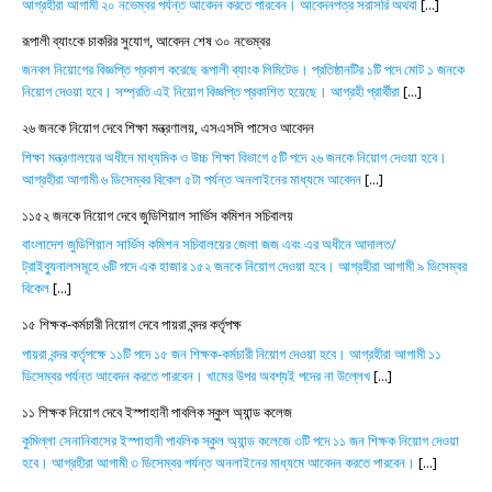
আগ্রহীরা আগামী ২০ নভেম্বর পর্যন্ত আবেদন করতে পারবেন। আবেদনপত্র সরাসরি অথবা
[...]
রূপালী ব্যাংকে চাকরির সুযোগ, আবেদন শেষ ৩০ নভেম্বর
জনবল নিয়োগের বিজ্ঞপ্তি প্রকাশ করেছে রূপালী ব্যাংক লিমিটেড। প্রতিষ্ঠানটির ১টি পদে মোট ১ জনকে
নিয়োগ দেওয়া হবে। সম্প্রতি এই নিয়োগ বিজ্ঞপ্তি প্রকাশিত হয়েছে। আগ্রহী প্রার্থীরা
[...]
২৬ জনকে নিয়োগ দেবে শিক্ষা মন্ত্রণালয়, এসএসসি পাসেও আবেদন
শিক্ষা মন্ত্রণালয়ের অধীনে মাধ্যমিক ও উচ্চ শিক্ষা বিভাগে ৫টি পদে ২৬ জনকে নিয়োগ দেওয়া হবে।
আগ্রহীরা আগামী ৬ ডিসেম্বর বিকেল ৫টা পর্যন্ত অনলাইনের মাধ্যমে আবেদন
[...]
১১৫২ জনকে নিয়োগ দেবে জুডিশিয়াল সার্ভিস কমিশন সচিবালয়
বাংলাদেশ জুডিশিয়াল সার্ভিস কমিশন সচিবালয়ের জেলা জজ এবং এর অধীনে আদালত/
ট্রাইব্যুনালসমূহে ৬টি পদে এক হাজার ১৫২ জনকে নিয়োগ দেওয়া হবে। আগ্রহীরা আগামী ৯ ডিসেম্বর
বিকেল
[...]
১৫ শিক্ষক-কর্মচারী নিয়োগ দেবে পায়রা বন্দর কর্তৃপক্ষ
পায়রা বন্দর কর্তৃপক্ষে ১১টি পদে ১৫ জন শিক্ষক-কর্মচারী নিয়োগ দেওয়া হবে। আগ্রহীরা আগামী ১১
ডিসেম্বর পর্যন্ত আবেদন করতে পারবেন। খামের উপর অবশ্যই পদের না উল্লেখ
[...]
১১ শিক্ষক নিয়োগ দেবে ইস্পাহানী পাবলিক স্কুল অ্যান্ড কলেজ
কুমিল্লা সেনানিবাসের ইস্পাহানী পাবলিক স্কুল অ্যান্ড কলেজে ৩টি পদে ১১ জন শিক্ষক নিয়োগ দেওয়া
হবে। আগ্রহীরা আগামী ৩ ডিসেম্বর পর্যন্ত অনলাইনের মাধ্যমে আবেদন করতে পারবেন।
[...]